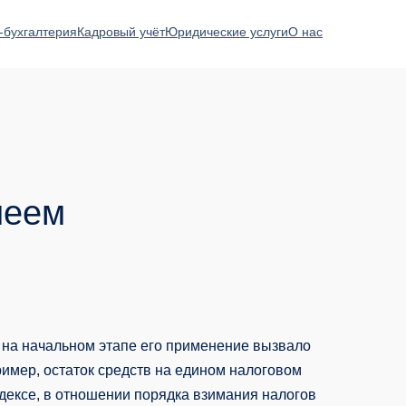
-бухгалтерия
Кадровый учёт
Юридические услуги
О нас
меем
у на начальном этапе его применение вызвало
ример, остаток средств на едином налоговом
дексе, в отношении порядка взимания налогов