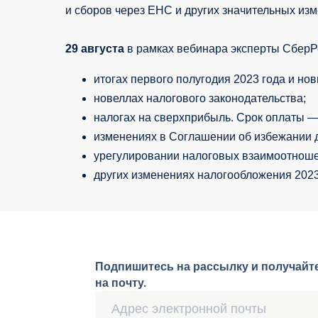
и сборов через ЕНС и других значительных из
29 августа
в рамках вебинара эксперты СберР
итогах первого полугодия 2023 года и нов
новеллах налогового законодательства;
налогах на сверхприбыль. Срок оплаты —
изменениях в Соглашении об избежании 
урегулировании налоговых взаимоотношен
других изменениях налогообложения 2023
Подпишитесь на рассылку и получайте пол
на почту.
Нажимая кнопку «Подписаться»,
я соглашаюсь
на п
Бухгалтерия
Ведение бухгалтерского и налогового учёта
В
• Для крупного и среднего бизнеса
П