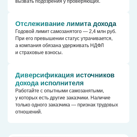
вызвать подозрения у проверяющих.
Отслеживание лимита дохода
Годовой лимит самозанятого — 2,4 млн руб.
При его превышении статус утрачивается,
а компания обязана удерживать НДФЛ
и страховые взносы.
Хотите получить
Диверсификация источников
более детальную
дохода исполнителя
консультацию?
Работайте с опытными самозанятыми,
у которых есть другие заказчики. Наличие
Наши эксперты будут рады оказать
только одного заказчика — признак трудовых
комплексную поддержку по любым
налоговым вопросам, в том числе,
отношений.
при переходе на новую модель
бизнеса.
Для индивидуального