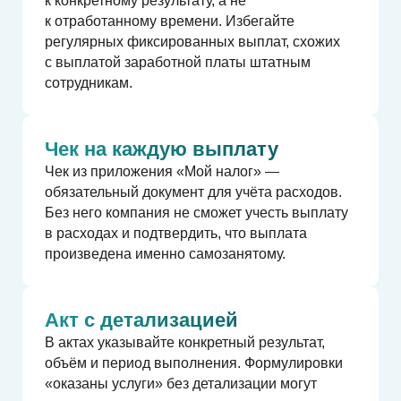
к конкретному результату, а не
к отработанному времени. Избегайте
регулярных фиксированных выплат, схожих
с выплатой заработной платы штатным
сотрудникам.
1/15
Чек на каждую выплату
Чек из приложения «Мой налог» —
Вы заключили договор с
обязательный документ для учёта расходов.
бывшим сотрудником в течение
Без него компания не сможет учесть выплату
2 лет после его увольнения?
в расходах и подтвердить, что выплата
произведена именно самозанятому.
Да
Нет
Акт с детализацией
В актах указывайте конкретный результат,
объём и период выполнения. Формулировки
«оказаны услуги» без детализации могут