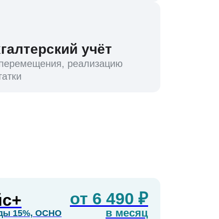
галтерский учёт
 перемещения, реализацию
татки
от 6 490 ₽
йс+
в месяц
ды 15%, ОСНО