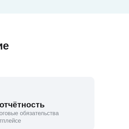
ие
 отчётность
оговые обязательства
тплейсе