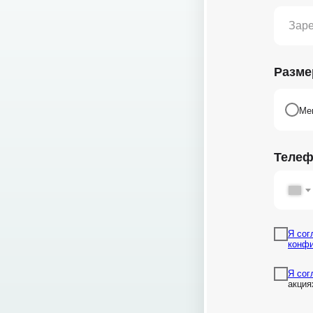
Разме
Мен
Теле
Подпишитесь на рассылку и получайте пол
Я сог
на почту.
конф
Я сог
акция
Нажимая кнопку «Подписаться»,
я соглашаюсь
на п
Бухгалтерия