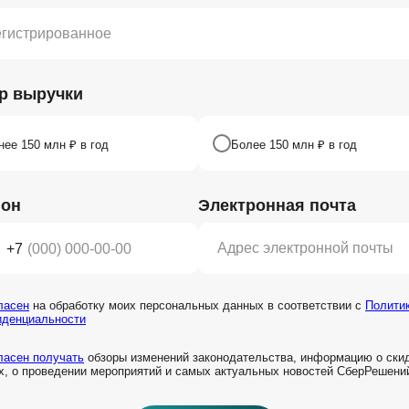
р выручки
ее 150 млн ₽ в год
Более 150 млн ₽ в год
фон
Электронная почта
+7
езные материалы
ласен
на обработку моих персональных данных в соответствии с
Полити
иденциальности
Подписаться
ласен получать
обзоры изменений законодательства, информацию о скид
х, о проведении мероприятий и самых актуальных новостей СберРешени
олучение материалов
Кадровый учёт
Юридическое и 