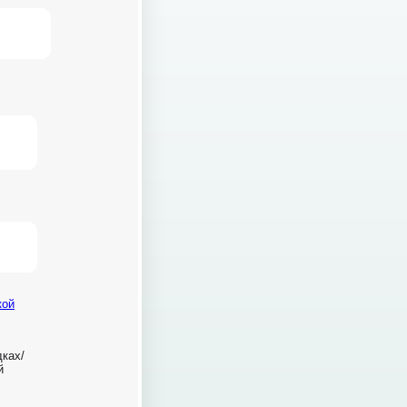
8 800 700-13-79
кой
пн-чт с 08:00 до 19:00
пт с 08:00 до 18:00
ках/
й
налоговое