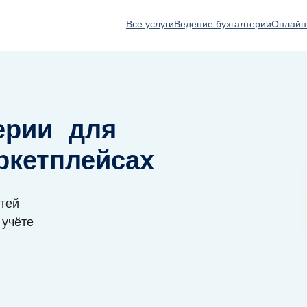
Все услуги
Ведение бухгалтерии
Онлайн
ерии для
ркетплейсах
тей
 учёте