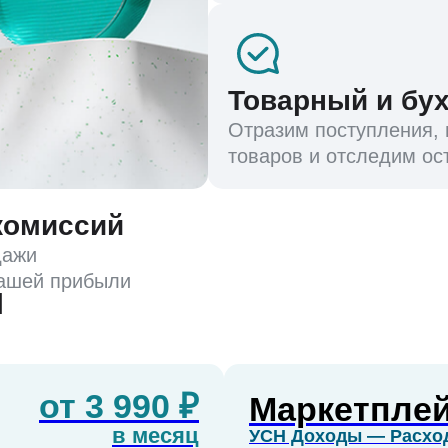
Товарный и бух
Отразим поступления,
товаров и отследим ос
 комиссий
дажи
вашей прибыли
ы
от 3 990 ₽
Маркетпле
в месяц
УСН Доходы — Расхо