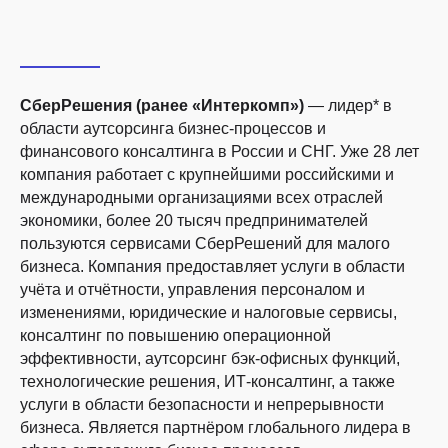
Подпишитесь на рассылку и получайте
СберРешения (ранее «Интеркомп»)
— лидер* в
полезные материалы на почту.
области аутсорсинга бизнес-процессов и
финансового консалтинга в России и СНГ. Уже 28 лет
компания работает с крупнейшими российскими и
международными организациями всех отраслей
Подписаться
экономики, более 20 тысяч предпринимателей
пользуются сервисами СберРешений для малого
Нажимая кнопку «Подписаться»,
я соглашаюсь
на
бизнеса. Компания предоставляет услуги в области
получение материалов
учёта и отчётности, управления персоналом и
8 800 700-13-79
изменениями, юридические и налоговые сервисы,
пн-чт с 08:00 до 19:00
консалтинг по повышению операционной
пт с 08:00 до 18:00
эффективности, аутсорсинг бэк-офисных функций,
технологические решения, ИТ-консалтинг, а также
услуги в области безопасности и непрерывности
Бухгалтерия
бизнеса. Является партнёром глобального лидера в
Ведение бухгалтерского и налогового