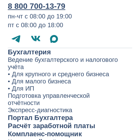
Корпоративное право
Судебное представительство
Комплексные консультации
Запуск бизнеса в Казахстане
Услуги для иностранных компаний
1994−2026 СберРешения
— полный
комплекс услуг по аутсорсингу
бухгалтерского и налогового учёта,
юридических услуг
Политика обработки персональных
данных
Сведения о компании
Карта сайта
По вопросам качества обращайтесь
на Горячую линию СберРешений
8 800 700-13-76
quality.hotline@sber-solutions.ru
пн-чт с 08:00 до 19:00
пт с 08:00 до 18:00