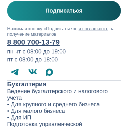
Инвентаризация ТМЦ
Юридическое и налоговое
сопровождение
Налоговое право
Трудовое право
Договорное право
Корпоративное право
Судебное представительство
Комплексные консультации
Запуск бизнеса в Казахстане
Услуги для иностранных компаний
1994−2026 СберРешения
— полный
комплекс услуг по аутсорсингу
бухгалтерского и налогового учёта,
юридических услуг
Политика обработки персональных
данных
Сведения о компании
Карта сайта
По вопросам качества обращайтесь
на Горячую линию СберРешений
8 800 700-13-76
quality.hotline@sber-solutions.ru
пн-чт с 08:00 до 19:00