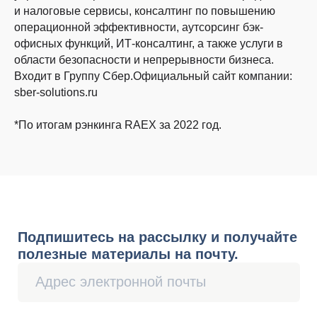
и налоговые сервисы, консалтинг по повышению
операционной эффективности, аутсорсинг бэк-
офисных функций, ИТ-консалтинг, а также услуги в
Бухгалтерия
области безопасности и непрерывности бизнеса.
Ведение бухгалтерского и налогового
учёта
Входит в Группу Сбер.Официальный сайт компании:
• Для крупного и среднего бизнеса
sber-solutions.ru
• Для малого бизнеса
• Для ИП
*По итогам рэнкинга RAEX за 2022 год.
Подготовка управленческой
отчётности
Экспресс-диагностика
Портал Бухгалтера
Расчёт заработной платы
Комплаенс-помощник
Кадровый учёт
Ведение кадрового учёта
Проверка и восстановление
Переход на кадровый ЭДО
Ведение воинского учёта
Консультации по кадровым вопросам
Финансовый консалтинг
Оформление бизнес-плана