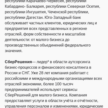
республики Карачаево-Черкесия, республики
Кабардино- Балкария, республики Северная Осетия,
республики Ингушетия, Чеченской республики,
республики Дагестан. Юго-Западный банк
обслуживает частных клиентов, юридических лиц и
предприятия всех представленных в регионе
отраслей, форм собственности и масштабов
деятельности: от малого бизнеса до
производственных объединений федерального
Подпишитесь на рассылку и получайте
полезные материалы на почту.
значения.
СберРешения
— лидер* в области аутсорсинга
бизнес-процессов и финансового консалтинга в
России и СНГ. Уже 28 лет компания работает с
Подписаться
российскими и международными организациями всех
отраслей экономики, более 100 тысяч
Нажимая кнопку «Подписаться»,
я соглашаюсь
на
предпринимателей используют сервисы
получение материалов
СберРешений для малого бизнеса. Компания
8 800 700-13-79
предоставляет услуги в области учёта и отчётности,
пн-чт с 08:00 до 19:00
управления персоналом и изменениями, юридические
пт с 08:00 до 18:00