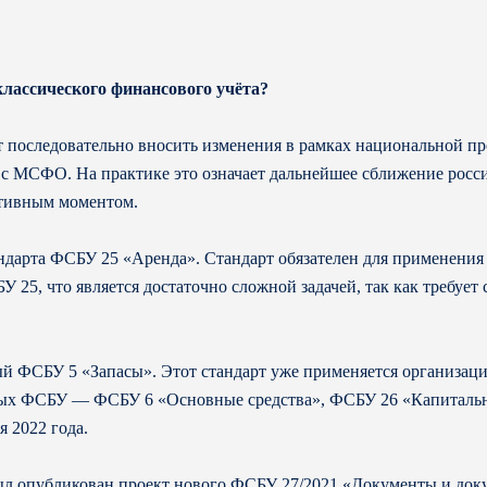
лассического финансового учёта?
т последовательно вносить изменения в рамках национальной 
и с МСФО. На практике это означает дальнейшее сближение росси
итивным моментом.
дарта ФСБУ 25 «Аренда». Стандарт обязателен для применения с
У 25, что является достаточно сложной задачей, так как требует
й ФСБУ 5 «Запасы». Этот стандарт уже применяется организация
овых ФСБУ — ФСБУ 6 «Основные средства», ФСБУ 26 «Капитальн
я 2022 года.
был опубликован проект нового ФСБУ 27/2021 «Документы и док