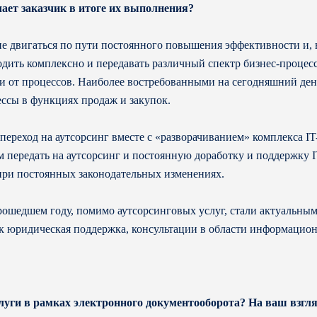
ает заказчик в итоге их выполнения?
двигаться по пути постоянного повышения эффективности и, в 
ходить комплексно и передавать различный спектр бизнес-процес
ти от процессов. Наиболее востребованными на сегодняшний де
ессы в функциях продаж и закупок.
переход на аутсорсинг вместе с «разворачиванием» комплекса IT
м передать на аутсорсинг и постоянную доработку и поддержку 
 при постоянных законодательных изменениях.
прошедшем году, помимо аутсорсинговых услуг, стали актуальны
ак юридическая поддержка, консультации в области информаци
слуги в рамках электронного документооборота? На ваш взгля