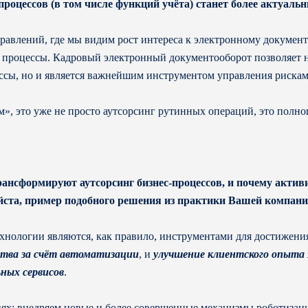
процессов (в том числе функций учёта) станет более актуаль
равлений, где мы видим рост интереса к электронному докумен
 процессы. Кадровый электронный документооборот позволяет н
сы, но и является важнейшим инструментом управления рискам
», это уже не просто аутсорсинг рутинных операций, это полн
ансформируют аутсорсинг бизнес-процессов, и почему активи
йста, пример подобного решения из практики Вашей компани
ехнологии являются, как правило, инструментами для достижени
тва за счёт автоматизации
, и
улучшение клиентского опыта 
ных сервисов
.
иях: внедряем новые и более совершенные механизмы роботизац