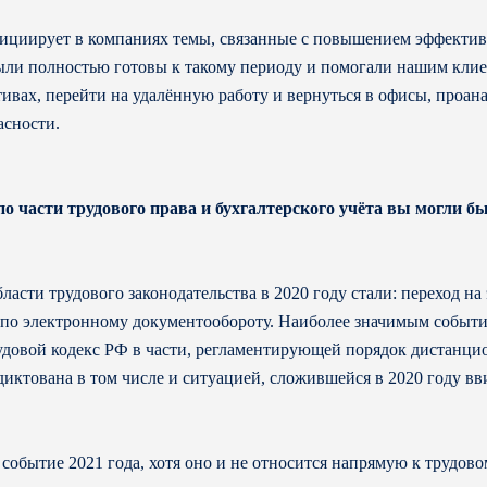
циирует в компаниях темы, связанные с повышением эффективн
ыли полностью готовы к такому периоду и помогали нашим клиен
вах, перейти на удалённую работу и вернуться в офисы, проана
асности.
 части трудового права и бухгалтерского учёта вы могли б
сти трудового законодательства в 2020 году стали: переход на
по электронному документообороту. Наиболее значимым событие
рудовой кодекс РФ в части, регламентирующей порядок дистанци
диктована в том числе и ситуацией, сложившейся в 2020 году в
событие 2021 года, хотя оно и не относится напрямую к трудовом