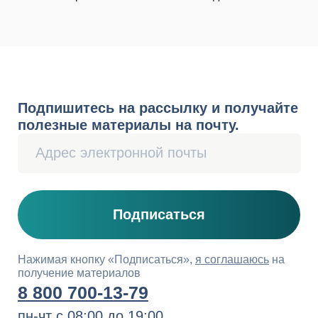
Бухгалтерия
Ведение бухгалтерского и налогового
учёта
• Для крупного и среднего бизнеса
• Для малого бизнеса
• Для ИП
Подготовка управленческой
отчётности
Экспресс-диагностика
Портал Бухгалтера
Расчёт заработной платы
Комплаенс-помощник
Кадровый учёт
Ведение кадрового учёта
Проверка и восстановление
Переход на кадровый ЭДО
Ведение воинского учёта
Консультации по кадровым вопросам
Финансовый консалтинг
Оформление бизнес-плана
Инвентаризация ТМЦ
Юридическое и налоговое
сопровождение