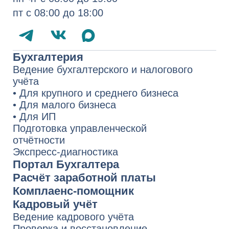
Налоговое право
Трудовое право
Договорное право
Корпоративное право
Судебное представительство
Комплексные консультации
Запуск бизнеса в Казахстане
Услуги для иностранных компаний
1994−2026 СберРешения
— полный
комплекс услуг по аутсорсингу
бухгалтерского и налогового учёта,
юридических услуг
Политика обработки персональных
данных
Сведения о компании
Карта сайта
По вопросам качества обращайтесь
на Горячую линию СберРешений
8 800 700-13-76
quality.hotline@sber-solutions.ru
пн-чт с 08:00 до 19:00
пт с 08:00 до 18:00