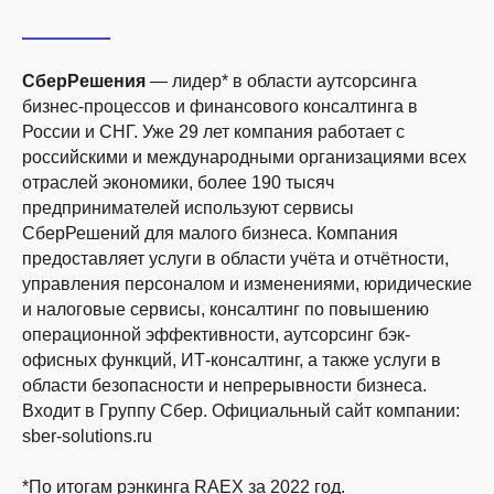
СберРешения
— лидер* в области аутсорсинга
бизнес-процессов и финансового консалтинга в
России и СНГ. Уже 29 лет компания работает с
Подпишитесь на рассылку и получайте
российскими и международными организациями всех
полезные материалы на почту.
отраслей экономики, более 190 тысяч
предпринимателей используют сервисы
СберРешений для малого бизнеса. Компания
предоставляет услуги в области учёта и отчётности,
Подписаться
управления персоналом и изменениями, юридические
и налоговые сервисы, консалтинг по повышению
Нажимая кнопку «Подписаться»,
я соглашаюсь
на
операционной эффективности, аутсорсинг бэк-
получение материалов
офисных функций, ИТ-консалтинг, а также услуги в
8 800 700-13-79
области безопасности и непрерывности бизнеса.
пн-чт с 08:00 до 19:00
Входит в Группу Сбер. Официальный сайт компании:
пт с 08:00 до 18:00
sber-solutions.ru
*По итогам рэнкинга RAEX за 2022 год.