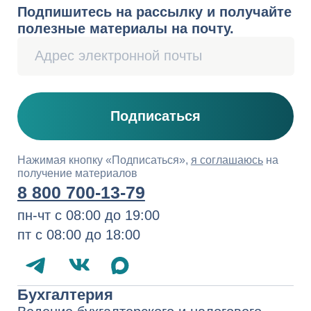
Переход на кадровый ЭДО
Ведение воинского учёта
Консультации по кадровым вопросам
Финансовый консалтинг
Оформление бизнес-плана
Инвентаризация ТМЦ
Юридическое и налоговое
сопровождение
Налоговое право
Трудовое право
Договорное право
Корпоративное право
Судебное представительство
Комплексные консультации
Запуск бизнеса в Казахстане
Услуги для иностранных компаний
1994−2026 СберРешения
— полный
комплекс услуг по аутсорсингу
бухгалтерского и налогового учёта,
юридических услуг
Политика обработки персональных
данных
Сведения о компании
Карта сайта