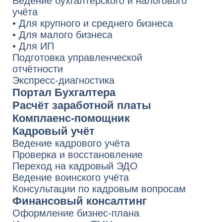
По вопросам качества обращайтесь
на Горячую линию СберРешений
8 800 700-13-76
quality.hotline@sber-solutions.ru
пн-чт с 08:00 до 19:00
пт с 08:00 до 18:00