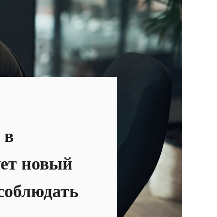
 в
ует новый
 соблюдать