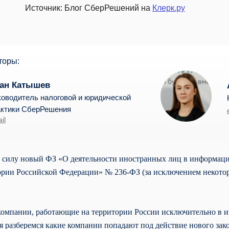
Источник: Блог СберРешений на
Клерк.ру
торы:
ан Катышев
ководитель налоговой и юридической
актики СберРешения
il
в силу новый ФЗ «О деятельности иностранных лиц в информа
ории Российской Федерации» № 236-ФЗ (за исключением некотор
компании, работающие на территории России исключительно в и
 разберемся какие компании попадают под действие нового зако