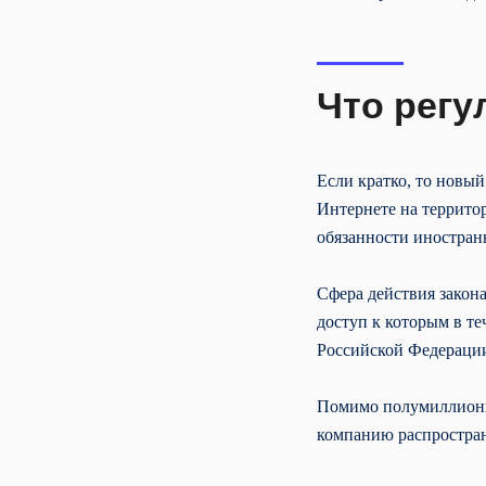
Что регу
Если кратко, то новы
Интернете на террито
обязанности иностран
Сфера действия закон
доступ к которым в те
Российской Федераци
Помимо полумиллионно
компанию распростран