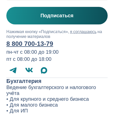
Расчёт заработной платы
Комплаенс-помощник
Кадровый учёт
Ведение кадрового учёта
Проверка и восстановление
Переход на кадровый ЭДО
Ведение воинского учёта
Консультации по кадровым вопросам
Финансовый консалтинг
Оформление бизнес-плана
Инвентаризация ТМЦ
Юридическое и налоговое
сопровождение
Налоговое право
Трудовое право
Договорное право
Корпоративное право
Судебное представительство
Комплексные консультации
Запуск бизнеса в Казахстане
Услуги для иностранных компаний
1994−2026 СберРешения
— полный
комплекс услуг по аутсорсингу
бухгалтерского и налогового учёта,