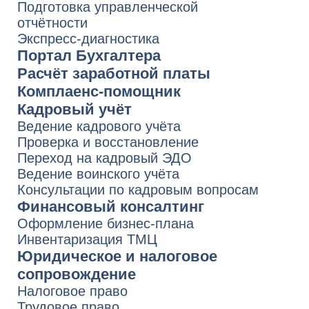
юридических услуг
Политика обработки персональных
данных
Сведения о компании
Карта сайта
По вопросам качества обращайтесь
на Горячую линию СберРешений
8 800 700-13-76
quality.hotline@sber-solutions.ru
пн-чт с 08:00 до 19:00
пт с 08:00 до 18:00