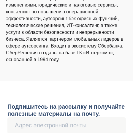
изменениями, юридические и налоговые сервисы,
консалтинг по повышению операционной
Подписаться
эффективности, аутсорсинг бэк-офисных функций,
технологические решения, ИТ-консалтинг, а также
услуги в области безопасности и непрерывности
Нажимая кнопку «Подписаться»,
я соглашаюсь
на
получение материалов
бизнеса. Является партнёром глобальных лидеров в
8 800 700-13-79
сфере аутсорсинга. Входит в экосистему Сбербанка.
пн-чт с 08:00 до 19:00
СберРешения созданы на базе ГК «Интеркомп»,
пт с 08:00 до 18:00
основанной в 1994 году.
Бухгалтерия
Ведение бухгалтерского и налогового
учёта
• Для крупного и среднего бизнеса
• Для малого бизнеса
• Для ИП
Подготовка управленческой
отчётности
Экспресс-диагностика
Портал Бухгалтера