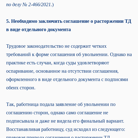
Подписаться
по делу № 2-466/2021.
)
Нажимая кнопку «Подписаться»,
я соглашаюсь
на
5. Необходимо заключить соглашение о расторжении ТД
получение материалов
8 800 700-13-79
в виде отдельного документа
пн-чт с 08:00 до 19:00
пт с 08:00 до 18:00
Трудовое законодательство не содержит четких
требований к форме соглашения об увольнении. Однако на
практике есть случаи, когда суды удовлетворяют
Бухгалтерия
оспаривание, основанное на отсутствии соглашения,
Ведение бухгалтерского и налогового
учёта
оформленного в виде отдельного документа с подписями
• Для крупного и среднего бизнеса
обеих сторон.
• Для малого бизнеса
• Для ИП
Подготовка управленческой
Так, работница подала заявление об увольнении по
отчётности
Экспресс-диагностика
соглашению сторон, однако само соглашение не
Портал Бухгалтера
подписывала и даже не видела его финальный вариант.
Расчёт заработной платы
Восстанавливая работницу, суд исходил из следующего:
Комплаенс-помощник
Кадровый учёт
правовая природа соглашения о расторжении ТД