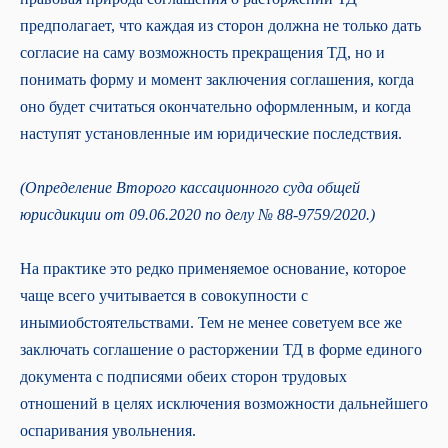
Ведение кадрового учёта
предполагает, что каждая из сторон должна не только дать
Проверка и восстановление
согласие на саму возможность прекращения ТД, но и
Переход на кадровый ЭДО
Ведение воинского учёта
понимать форму и момент заключения соглашения, когда
Консультации по кадровым вопросам
оно будет считаться окончательно оформленным, и когда
Финансовый консалтинг
Оформление бизнес-плана
наступят установленные им юридические последствия.
Инвентаризация ТМЦ
Юридическое и налоговое
(Определение Второго кассационного суда общей
сопровождение
Налоговое право
юрисдикции от 09.06.2020 по делу № 88-9759/2020.)
Трудовое право
Договорное право
Корпоративное право
На практике это редко применяемое основание, которое
Судебное представительство
чаще всего учитывается в совокупности с
Комплексные консультации
Запуск бизнеса в Казахстане
инымиобстоятельствами. Тем не менее советуем все же
Услуги для иностранных компаний
заключать соглашение о расторжении ТД в форме единого
1994−2026 СберРешения
— полный
документа с подписями обеих сторон трудовых
комплекс услуг по аутсорсингу
бухгалтерского и налогового учёта,
отношений в целях исключения возможности дальнейшего
юридических услуг
оспаривания увольнения.
Политика обработки персональных