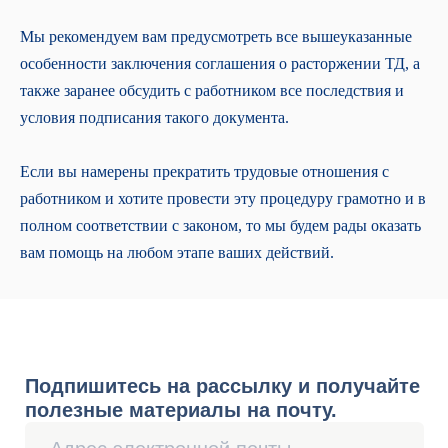
данных
Сведения о компании
Мы рекомендуем вам предусмотреть все вышеуказанные
Карта сайта
По вопросам качества обращайтесь
особенности заключения соглашения о расторжении ТД, а
на Горячую линию СберРешений
также заранее обсудить с работником все последствия и
8 800 700-13-76
quality.hotline@sber-solutions.ru
условия подписания такого документа.
пн-чт с 08:00 до 19:00
пт с 08:00 до 18:00
Если вы намерены прекратить трудовые отношения с
работником и хотите провести эту процедуру грамотно и в
полном соответствии с законом, то мы будем рады оказать
вам помощь на любом этапе ваших действий.