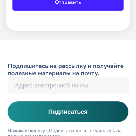
Отправить
Инвентаризация ТМЦ
Юридическое и налоговое
сопровождение
Налоговое право
Трудовое право
Договорное право
Корпоративное право
Судебное представительство
Комплексные консультации
Запуск бизнеса в Казахстане
Услуги для иностранных компаний
1994−2026 СберРешения
— полный
комплекс услуг по аутсорсингу
бухгалтерского и налогового учёта,
юридических услуг
Политика обработки персональных
данных
Сведения о компании
Карта сайта
По вопросам качества обращайтесь
на Горячую линию СберРешений
8 800 700-13-76
quality.hotline@sber-solutions.ru
пн-чт с 08:00 до 19:00