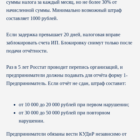
суммы налога за каждый месяц, но не более 30% от
начисленной суммы. Минимально возможный штраф
Бухгалтерия
составляет 1000 рублей.
Ведение бухгалтерского и налогового
учёта
Если задержка превышает 20 дней, налоговая вправе
• Для крупного и среднего бизнеса
• Для малого бизнеса
заблокировать счета ИП. Блокировку снимут только после
• Для ИП
подачи отчётности.
Подготовка управленческой
отчётности
Экспресс-диагностика
Раз в 5 лет Росстат проводит перепись организаций, и
Портал Бухгалтера
предприниматели должны подавать для отчёта форму 1-
Расчёт заработной платы
Комплаенс-помощник
Предприниматель. Если отчёт не сдан, штраф составит:
Кадровый учёт
Ведение кадрового учёта
Проверка и восстановление
от 10 000 до 20 000 рублей при первом нарушении;
Переход на кадровый ЭДО
от 30 000 до 50 000 рублей при повторном
Ведение воинского учёта
Консультации по кадровым вопросам
нарушении.
Финансовый консалтинг
Оформление бизнес-плана
Предприниматели обязаны вести КУДиР независимо от
Инвентаризация ТМЦ