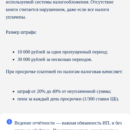
используемой системы налогообложения. Отсутствие
Юридическое и налоговое
книги считается нарушением, даже если все налоги
сопровождение
Налоговое право
уплачены.
Трудовое право
Договорное право
Корпоративное право
Размер штрафа:
Судебное представительство
Комплексные консультации
Запуск бизнеса в Казахстане
10 000 рублей за один пропущенный период;
Услуги для иностранных компаний
1994−2026 СберРешения
— полный
30 000 рублей за несколько периодов.
комплекс услуг по аутсорсингу
бухгалтерского и налогового учёта,
При просрочке платежей по налогам налоговая начисляет:
юридических услуг
Политика обработки персональных
данных
штраф от 20% до 40% от неуплаченной суммы;
Сведения о компании
Карта сайта
пени за каждый день просрочки (1/300 ставки ЦБ).
По вопросам качества обращайтесь
на Горячую линию СберРешений
8 800 700-13-76
quality.hotline@sber-solutions.ru
Ведение отчётности — важная обязанность ИП, и без
пн-чт с 08:00 до 19:00
пт с 08:00 до 18:00