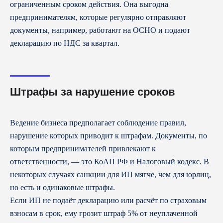
ограниченным сроком действия. Она выгодна
предпринимателям, которые регулярно отправляют
документы, например, работают на ОСНО и подают
декларацию по НДС за квартал.
Подпишитесь на рассылку и получайте
Штрафы за нарушение сроков
полезные материалы на почту.
Ведение бизнеса предполагает соблюдение правил,
нарушение которых приводит к штрафам. Документы, по
Подписаться
которым предпринимателей привлекают к
ответственности, — это КоАП РФ и Налоговый кодекс. В
Нажимая кнопку «Подписаться»,
я соглашаюсь
на
некоторых случаях санкции для ИП мягче, чем для юрлиц,
получение материалов
но есть и одинаковые штрафы.
8 800 700-13-79
Если ИП не подаёт декларацию или расчёт по страховым
пн-чт с 08:00 до 19:00
взносам в срок, ему грозит штраф 5% от неуплаченной
пт с 08:00 до 18:00