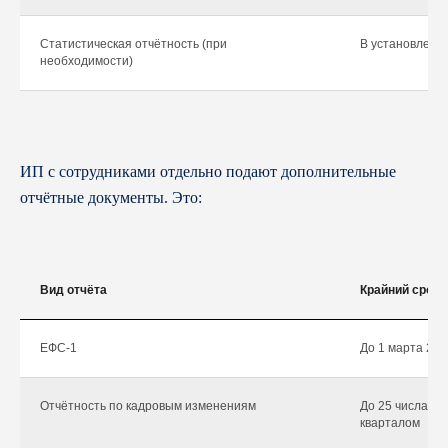
Статистическая отчётность (при
В установленн
необходимости)
ИП с сотрудниками отдельно подают дополнительные
отчётные документы. Это:
Вид отчёта
Крайний срок 
ЕФС-1
До 1 марта 202
Отчётность по кадровым изменениям
До 25 числа ме
кварталом