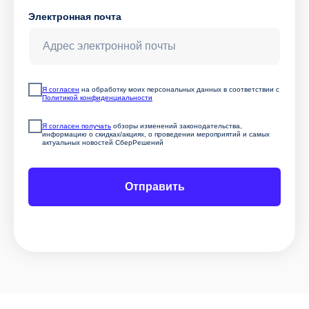
на Горячую линию СберРешений
8 800 700-13-76
Электронная почта
quality.hotline@sber-solutions.ru
пн-чт с 08:00 до 19:00
пт с 08:00 до 18:00
Я согласен
на обработку моих персональных данных в соответствии с
Политикой конфиденциальности
Я согласен получать
обзоры изменений законодательства,
информацию о скидках/акциях, о проведении мероприятий и самых
актуальных новостей СберРешений
Отправить