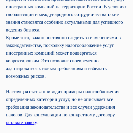
иностранных компаний на территории России. В условиях
глобализации и международного сотрудничества такие
знания становятся особенно актуальными для успешного
ведения бизнеса.
Кроме того, важно постоянно следить за изменениями в
законодательстве, поскольку налогообложение услуг
иностранных компаний может подвергаться
корректировкам. Это позволит своевременно
адаптироваться к новым требованиям и избежать
возможных рисков.
Подпишитесь на рассылку и получайте
полезные материалы на почту.
Настоящая статья приводит примеры налогообложения
определенных категорий услуг, но не описывает все
требования законодательства и все случаи удержания
Подписаться
налогов. Для консультации по конкретному договору
оставьте заявку
.
Нажимая кнопку «Подписаться»,
я соглашаюсь
на
получение материалов